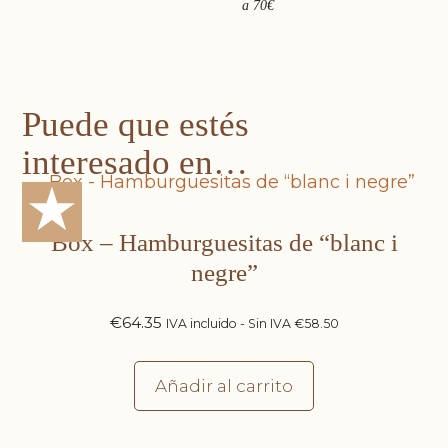
a 70€
Puede que estés
interesado en…
★
Box – Hamburguesitas de “blanc i
negre”
€
64.35
IVA incluido - Sin IVA
€
58.50
Añadir al carrito