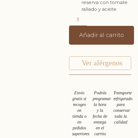
reserva con tomate
rallado y aceite
Añadir al carrito
Ver alérgenos
Envío
Podrás
Transporte
gratis si
programar
refrigerado
recoges
la hora
para
en
y la
conservar
tienda o
fecha de
toda la
en
entrega
calidad
pedidos
en el
superiores
carrito