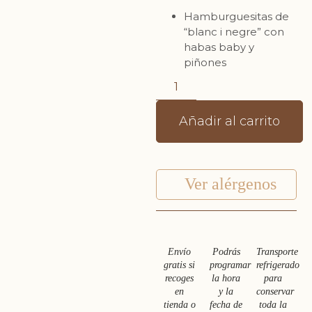
Hamburguesitas de
“blanc i negre” con
habas baby y
piñones
Añadir al carrito
Ver alérgenos
Envío
Podrás
Transporte
gratis si
programar
refrigerado
recoges
la hora
para
en
y la
conservar
tienda o
fecha de
toda la