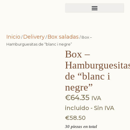
Inicio
Delivery
Box saladas
/
/
/ Box –
Hamburguesitas de “blanc i negre”
★
Box –
Hamburguesita
de “blanc i
negre”
€
64.35
IVA
incluido - Sin IVA
€
58.50
30 piezas en total